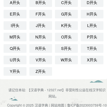
A开头
B开头
C开头
D开头
E开头
F开头
G开头
H开头
I开头
J开头
K开头
L开头
M开头
N开头
O开头
P开头
Q开头
R开头
S开头
T开头
U开头
V开头
W开头
X开头
Y开头
Z开头
请记住本站: 【汉语字典 - 12327.net】非营利性公益在线汉字知识
网站。
Copyright © 2025
汉语字典
|
网站地图
|
鲁ICP备2023003759号-10