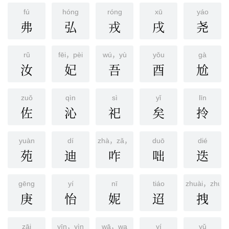
fú
hónɡ
rónɡ
xū
yáo
弗
弘
戎
戌
尧
rǔ
fēi，pèi
wú，yù
yǒu
ɡà
汝
妃
吾
酉
尬
zuǒ
qìn
sì
yǐ
līn
佐
沁
祀
矣
拎
yuàn
dí
zhà，zǎ，zhā
duō
dié
苑
迪
咋
咄
迭
ɡēnɡ
yí
nī
tiáo
zhuài，zhuā
庚
怡
妮
迢
拽
zāi
yīn，yìn
wā，wa
yí
yǔ