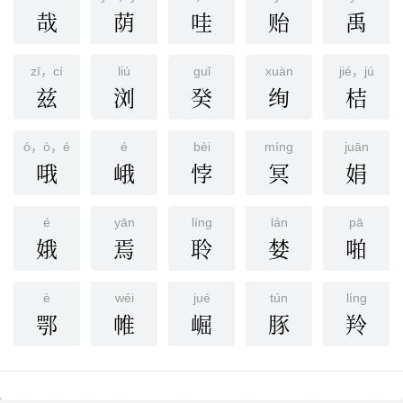
哉
荫
哇
贻
禹
zī，cí
liú
ɡuǐ
xuàn
jié，jú
兹
浏
癸
绚
桔
ó，ò，é
é
bèi
mínɡ
juān
哦
峨
悖
冥
娟
é
yān
línɡ
lán
pā
娥
焉
聆
婪
啪
è
wéi
jué
tún
línɡ
鄂
帷
崛
豚
羚