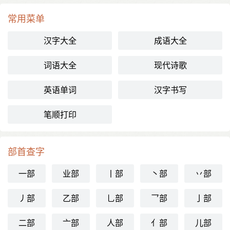
常用菜单
汉字大全
成语大全
词语大全
现代诗歌
英语单词
汉字书写
笔顺打印
部首查字
一部
业部
丨部
丶部
丷部
丿部
乙部
乚部
乛部
亅部
二部
亠部
人部
亻部
儿部