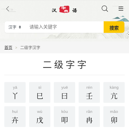
首页
二级字汉字
二级字字
yā
sì
yuē
rén
kànɡ
丫
巳
曰
壬
亢
huì
wù
kòu
rǎn
mǎo
卉
戊
叩
冉
卯