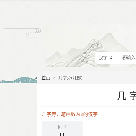
首页
几字旁(几部)
几
几字旁，笔画数为2的汉字
jī，jǐ