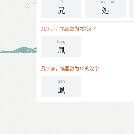
jū
chù，chǔ
凥
処
几字旁，笔画数为7的汉字
fēng
凬
几字旁，笔画数为12的汉字
gān
凲