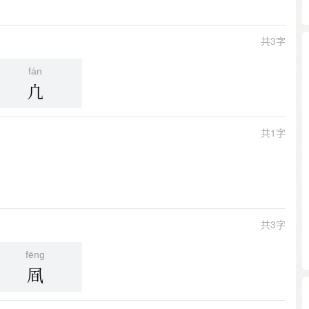
共3字
fán
凣
共1字
共3字
fēng
凮