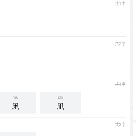
共1字
共2字
共4字
mù
zhǐ
凩
凪
共3字