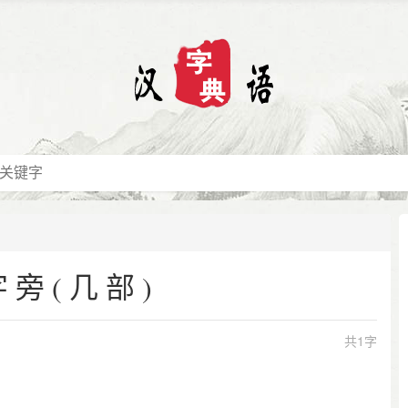
字旁(几部)
共1字