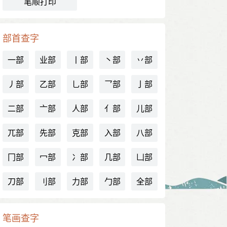
笔顺打印
部首查字
一部
业部
丨部
丶部
丷部
丿部
乙部
乚部
乛部
亅部
二部
亠部
人部
亻部
儿部
兀部
先部
克部
入部
八部
冂部
冖部
冫部
几部
凵部
刀部
刂部
力部
勹部
全部
笔画查字